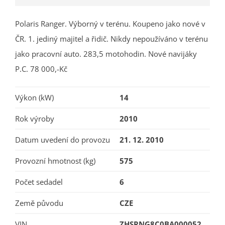
Polaris Ranger. Výborný v terénu. Koupeno jako nové v
ČR. 1. jediný majitel a řidič. Nikdy nepoužíváno v terénu
jako pracovní auto. 283,5 motohodin. Nové navijáky
P.C. 78 000,-Kč
Výkon (kW)
14
Rok výroby
2010
Datum uvedení do provozu
21. 12. 2010
Provozní hmotnost (kg)
575
Počet sedadel
6
Země původu
CZE
VIN
ZHSRNG8C0BA000052