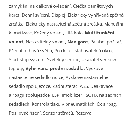
zamykání na dálkové ovládání, Čtečka paměťových
karet, Denní svícení, Displej, Elektricky vyhřívaná zpětná
zrcátka, Elektricky nastavitelná zpětná zrcátka, Manuální
klimatizace, Kožený volant, Litá kola,
Multifunkční
volant
, Nastavitelný volant,
Navigace
, Palubní počítač,
Přední mlhová světla, Přední el. stahovatelná okna,
Start-stop systém, Světelný senzor, Ukazatel venkovní
teploty,
Vyhřívaná přední sedadla
, Výškově
nastavitelné sedadlo řidiče, Výškově nastavitelné
sedadlo spolujezdce, Zadní stěrač, ABS, Deaktivace
airbagu spolujezdce, ESP, Imobilizér, ISOFIX na zadních
sedadlech, Kontrola tlaku v pneumatikách, 6x airbag,
Posilovač řízení, Senzor stěračů, Rezerva